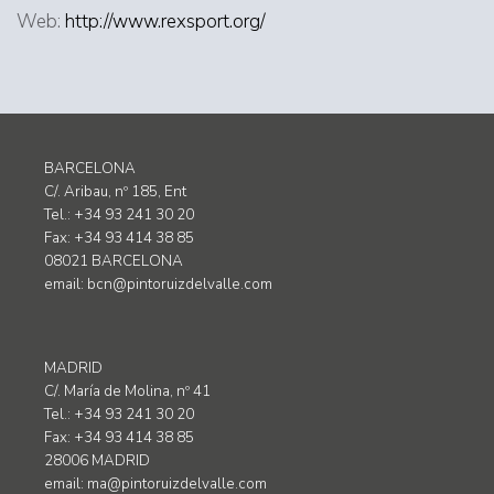
Web:
http://www.rexsport.org/
BARCELONA
C/. Aribau, nº 185, Ent
Tel.: +34 93 241 30 20
Fax: +34 93 414 38 85
08021 BARCELONA
email:
bcn@pintoruizdelvalle.com
MADRID
C/. María de Molina, nº 41
Tel.: +34 93 241 30 20
Fax: +34 93 414 38 85
28006 MADRID
email:
ma@pintoruizdelvalle.com