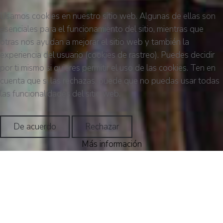
Usamos cookies en nuestro sitio web. Algunas de ellas son
esenciales para el funcionamiento del sitio, mientras que
otras nos ayudan a mejorar el sitio web y también la
experiencia del usuario (cookies de rastreo). Puedes decidir
por ti mismo si quieres permitir el uso de las cookies. Ten en
cuenta que si las rechazas, puede que no puedas usar todas
las funcionalidades del sitio web.
De acuerdo
Rechazar
Más información
Honestidad
Nuestros clientes son lo primero
La experiencia al servicio del cliente
Solvencia profesional
Creemos en el talento
Somos un despac