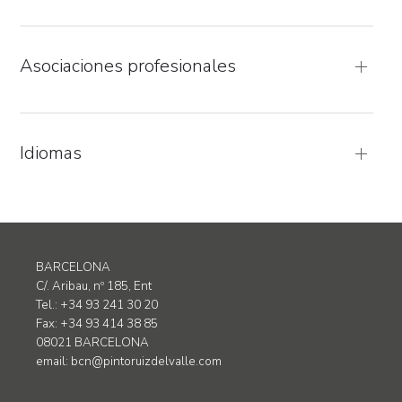
Asociaciones profesionales
Idiomas
BARCELONA
C/. Aribau, nº 185, Ent
Tel.: +34 93 241 30 20
Fax: +34 93 414 38 85
08021 BARCELONA
email:
bcn@pintoruizdelvalle.com