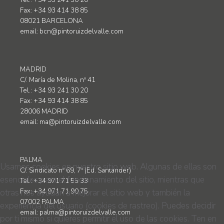
Tel.: +34 93 241 30 20
Fax: +34 93 414 38 85
08021 BARCELONA
email:
bcn@pintoruizdelvalle.com
MADRID
C/. María de Molina, nº 41
Tel.: +34 93 241 30 20
Fax: +34 93 414 38 85
28006 MADRID
email:
ma@pintoruizdelvalle.com
PALMA
Usamos cookies en nuestro sitio web. Algunas de ellas son
C/. Sindicato nº 69, 7º (Ed. Santander)
esenciales para el funcionamiento del sitio, mientras que
Tel.: +34 971 71 55 33
otras nos ayudan a mejorar el sitio web y también la
Fax: +34 971 71 90 75
07002 PALMA
experiencia del usuario (cookies de rastreo). Puedes decidir
email:
palma@pintoruizdelvalle.com
por ti mismo si quieres permitir el uso de las cookies. Ten en