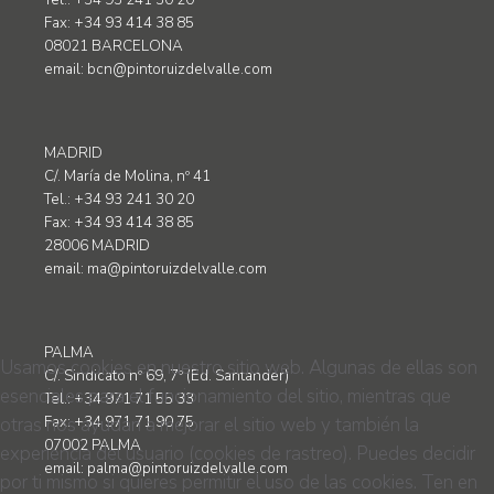
Tel.: +34 93 241 30 20
Fax: +34 93 414 38 85
08021 BARCELONA
email:
bcn@pintoruizdelvalle.com
MADRID
C/. María de Molina, nº 41
Tel.: +34 93 241 30 20
Fax: +34 93 414 38 85
28006 MADRID
email:
ma@pintoruizdelvalle.com
PALMA
Usamos cookies en nuestro sitio web. Algunas de ellas son
C/. Sindicato nº 69, 7º (Ed. Santander)
esenciales para el funcionamiento del sitio, mientras que
Tel.: +34 971 71 55 33
otras nos ayudan a mejorar el sitio web y también la
Fax: +34 971 71 90 75
07002 PALMA
experiencia del usuario (cookies de rastreo). Puedes decidir
email:
palma@pintoruizdelvalle.com
por ti mismo si quieres permitir el uso de las cookies. Ten en