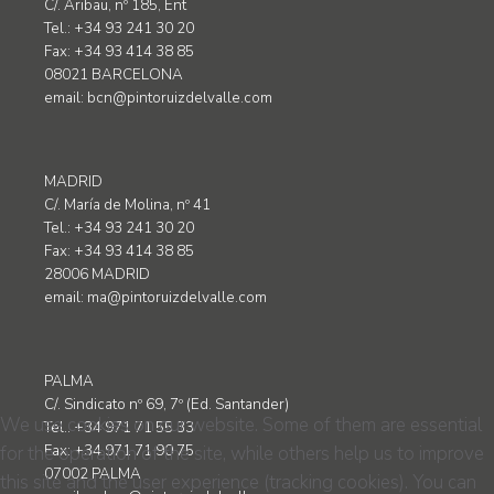
C/. Aribau, nº 185, Ent
Tel.: +34 93 241 30 20
Fax: +34 93 414 38 85
08021 BARCELONA
email:
bcn@pintoruizdelvalle.com
MADRID
C/. María de Molina, nº 41
Tel.: +34 93 241 30 20
Fax: +34 93 414 38 85
28006 MADRID
email:
ma@pintoruizdelvalle.com
PALMA
C/. Sindicato nº 69, 7º (Ed. Santander)
We use cookies on our website. Some of them are essential
Tel.: +34 971 71 55 33
for the operation of the site, while others help us to improve
Fax: +34 971 71 90 75
07002 PALMA
this site and the user experience (tracking cookies). You can